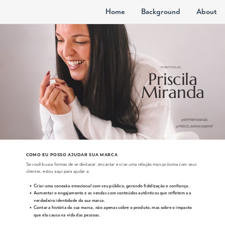
Home
Background
About
PORTFÓLIO
Priscila
Miranda
@BYPRIMIRANDA
@PRISCILAMIRANDAMKT
COMO EU POSSO AJUDAR SUA MARCA
Se você busca formas de se destacar, encantar e criar uma relação mais próxima com seus
clientes, estou aqui para ajudar a:
Criar uma conexão emocional com seu público, gerando fidelização e confiança.
Aumentar o engajamento e as vendas com conteúdos autênticos que refletem a a
verdadeira identidade da sua marca.
Contar a história da sua marca, não apenas sobre o produto, mas sobre o impacto
que ela causa na vida das pessoas.