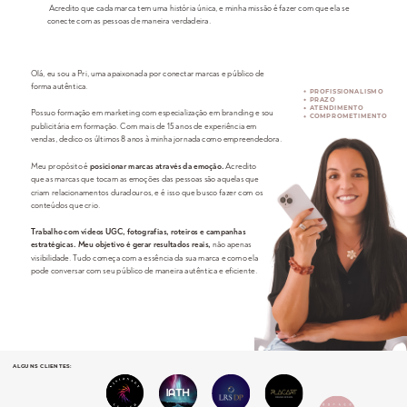
Acredito que cada marca tem uma história única, e minha missão é fazer com que ela se
conecte com as pessoas de maneira verdadeira.
Olá, eu sou a Pri, uma apaixonada por conectar marcas e público de
forma autêntica.
PROFISSIONALISMO
PRAZO
ATENDIMENTO
Possuo formação em marketing com especialização em branding e sou
COMPROMETIMENTO
publicitária em formação. Com mais de 15 anos de experiência em
vendas, dedico os últimos 8 anos à minha jornada como empreendedora.
Meu propósito é
posicionar marcas através da emoção.
Acredito
que as marcas que tocam as emoções das pessoas são aquelas que
criam relacionamentos duradouros, e é isso que busco fazer com os
conteúdos que crio.
Trabalho com vídeos UGC, fotografias, roteiros e campanhas
estratégicas. Meu objetivo é gerar resultados reais,
não apenas
visibilidade. Tudo começa com a essência da sua marca e como ela
pode conversar com seu público de maneira autêntica e eficiente.
ALGUNS CLIENTES: